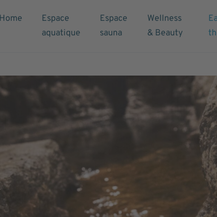
Home
Espace
Espace
Wellness
E
aquatique
sauna
& Beauty
t