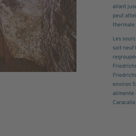
allant ju
peut atte
thermale 
Les sourc
soit neuf
regroupées
Friedrich
Friedrichs
environ 5
alimente 
Caracalla