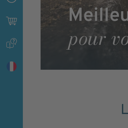
Meille
pour vo
L