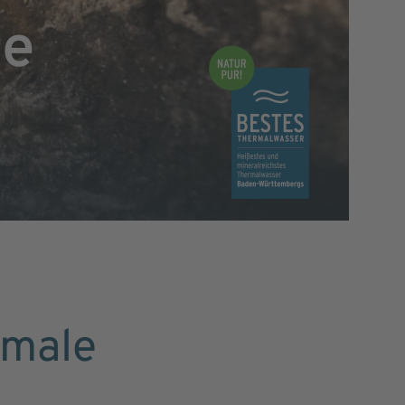
le
rmale