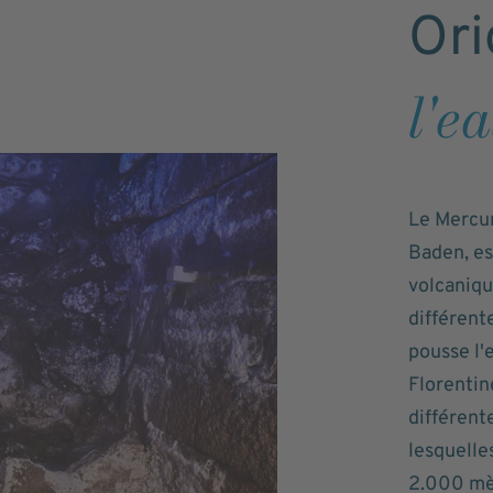
Ori
l'e
Le Mercu
Baden, est
volcaniqu
différent
pousse l'
Florentin
différent
lesquelles
2.000 mè