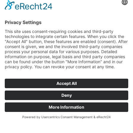
Social Media
Facebook
Instagram
© 2026 CARASANA Bäderbetriebe GmbH. Tous droits réservés
Impressum
Datenschutz
Conditions de participation