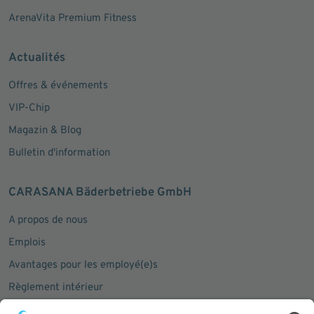
ArenaVita Premium Fitness
Actualités
Offres & événements
VIP-Chip
Magazin & Blog
Bulletin d'information
CARASANA Bäderbetriebe GmbH
A propos de nous
Emplois
Avantages pour les employé(e)s
Règlement intérieur
Communiqués de presse