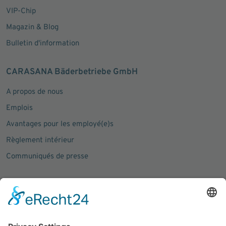
VIP-Chip
Magazin & Blog
Bulletin d'information
CARASANA Bäderbetriebe GmbH
A propos de nous
Emplois
Avantages pour les employé(e)s
Règlement intérieur
Communiqués de presse
Social Media
Facebook
Instagram